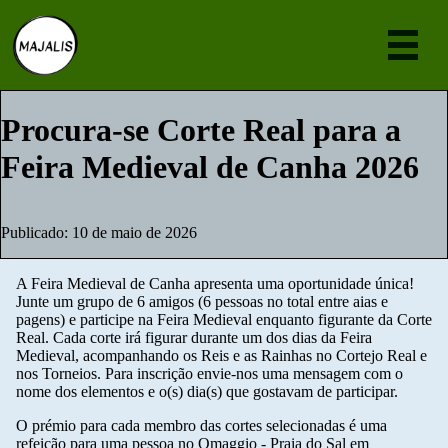
Eve
Procura-se Corte Real para a
Feira Medieval de Canha 2026
Notí
Sobr
Publicado: 10 de maio de 2026
Junte-s
[pt
A Feira Medieval de Canha apresenta uma oportunidade única!
Junte um grupo de 6 amigos (6 pessoas no total entre aias e
pagens) e participe na Feira Medieval enquanto figurante da Corte
Real. Cada corte irá figurar durante um dos dias da Feira
Medieval, acompanhando os Reis e as Rainhas no Cortejo Real e
nos Torneios. Para inscrição envie-nos uma mensagem com o
nome dos elementos e o(s) dia(s) que gostavam de participar.
O prémio para cada membro das cortes selecionadas é uma
refeição para uma pessoa no Omaggio - Praia do Sal em