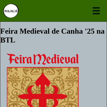
Eve
Feira Medieval de Canha '25 na
BTL
Notí
Sobr
Junte-s
[pt